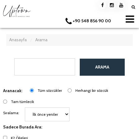
+90 548 856 90 00
Anasayfa
Arama
/
ARAMA
Aranacak:
Tüm sözcükler
Herhangi bir sözcük
Tam tümlecik
Sıralama:
Sadece Burada Ara:
K2 Öğeleri